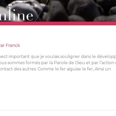
Par
Franck
pect important que je voulais souligner dans le dévelop
s sommes formés par la Parole de Dieu et par l’action d
ntact des autres. Comme le fer aiguise le fer, Ainsi un