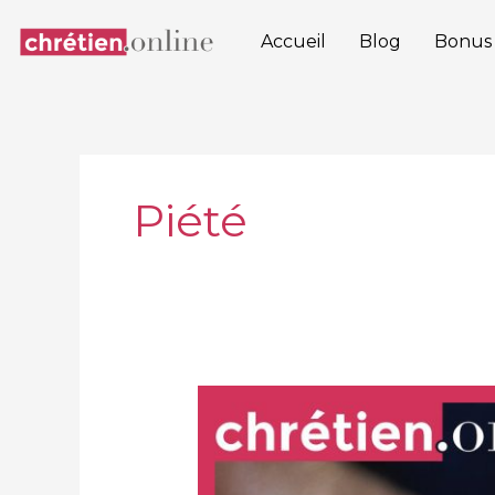
Aller
au
Accueil
Blog
Bonus
contenu
Piété
Se
nourrir
ou
mourir