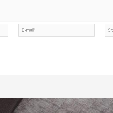
E-
Site
mail*