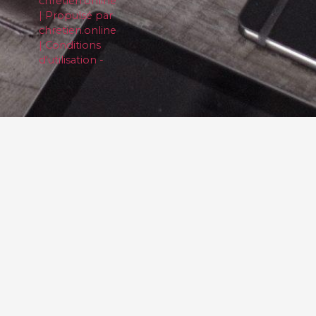
chretien.online
| Propulsé par
chretien.online
| Conditions
d'utilisation -