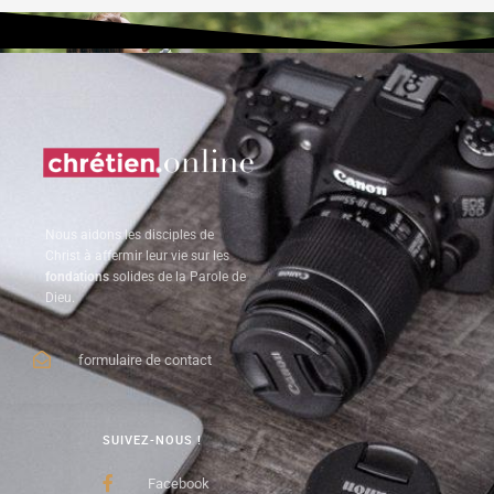
Nous aidons les disciples de
Christ à affermir leur vie sur les
fondations
solides de la Parole de
Dieu.
formulaire de contact
SUIVEZ-NOUS !
Facebook