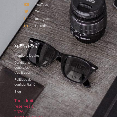
YouTube
Twitter
Instagram
Linkedin
CONDITIONS
D'UTILISATION
Mentions légales
Conditions
générales
d'utilisation
Politique de
confidentialité
Blog
Tous droits
reservés ©
2026