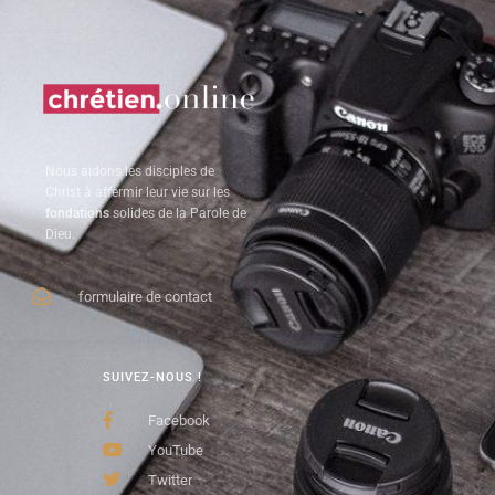
Nous aidons les disciples de
Christ à affermir leur vie sur les
fondations
solides de la Parole de
Dieu.
formulaire de contact
SUIVEZ-NOUS !
Facebook
YouTube
Twitter