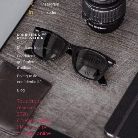
Instagram
Linkedin
CONDITIONS
D'UTILISATION
Mentions légales
Conditions
générales
d'utilisation
Politique de
confidentialité
Blog
Tous droits
reservés ©
2026
chretien.online
| Propulsé par
chretien.online