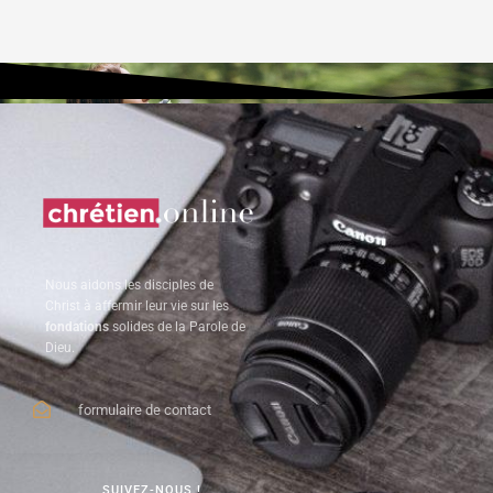
Nous aidons les disciples de
Christ à affermir leur vie sur les
fondations
solides de la Parole de
Dieu.
formulaire de contact
SUIVEZ-NOUS !