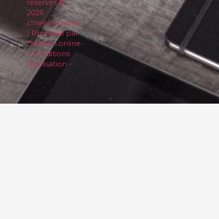
reservés ©
2026
chretien.online
| Propulsé par
chretien.online
| Conditions
d'utilisation -