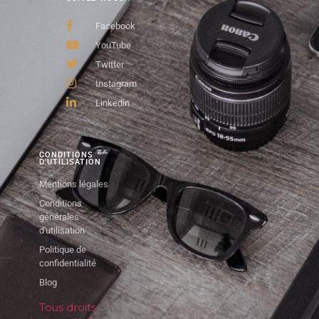
Facebook
YouTube
Twitter
Instagram
Linkedin
CONDITIONS
D'UTILISATION
Mentions légales
Conditions
générales
d'utilisation
Politique de
confidentialité
Blog
Tous droits