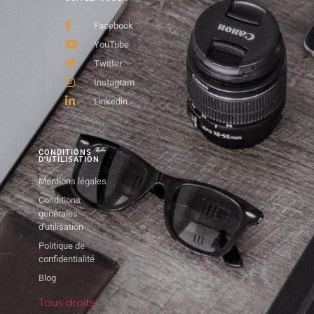
Facebook
YouTube
Twitter
Instagram
Linkedin
CONDITIONS
D'UTILISATION
Mentions légales
Conditions
générales
d'utilisation
Politique de
confidentialité
Blog
Tous droits