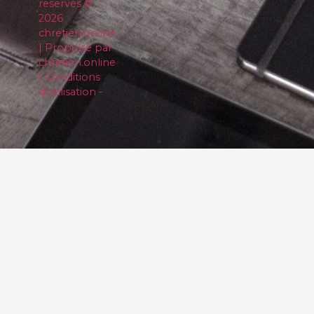
reservés ©
2026
chretien.online
| Propulsé par
chretien.online
| Conditions
d'utilisation -