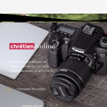
Nous aidons les disciples de
Christ à affermir leur vie sur les
fondations
solides de la Parole de
Dieu.
formulaire de contact
SUIVEZ-NOUS !