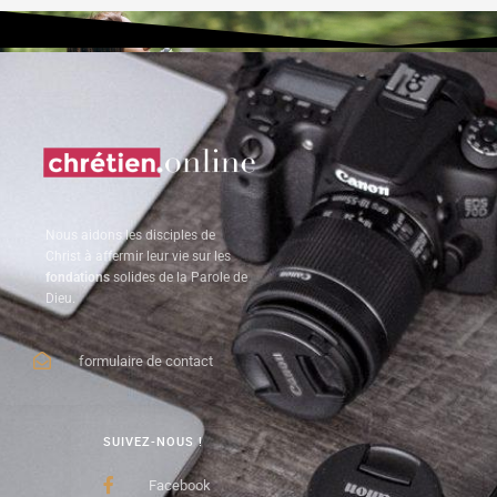
Nous aidons les disciples de
Christ à affermir leur vie sur les
fondations
solides de la Parole de
Dieu.
formulaire de contact
SUIVEZ-NOUS !
Facebook