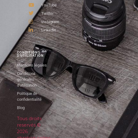
YouTube
Twitter
Instagram
Linkedin
CONDITIONS
D'UTILISATION
Mentions légales
Conditions
générales
d'utilisation
Politique de
confidentialité
Blog
Tous droits
reservés ©
2026
chretien.online