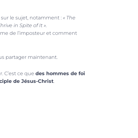
 sur le sujet, notamment :
« The
e in Spite of It ».
rome de l’imposteur et comment
us partager maintenant.
r. C’est ce que
des hommes de foi
iple de Jésus-Christ
.