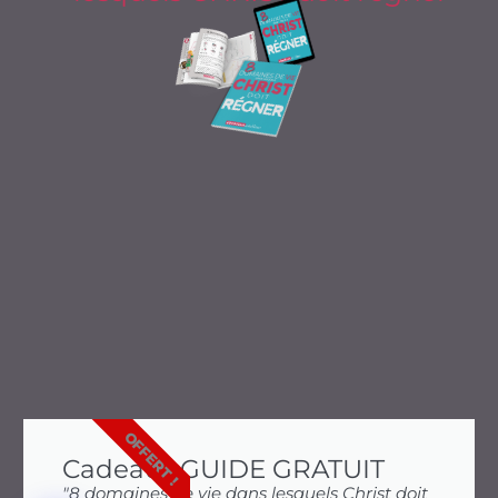
OFFERT !
Cadeau : GUIDE GRATUIT
"8 domaines de vie dans lesquels Christ doit