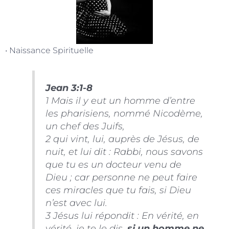
• Naissance Spirituelle
Jean 3:1-8
1 Mais il y eut un homme d’entre
les pharisiens, nommé Nicodème,
un chef des Juifs,
2 qui vint, lui, auprès de Jésus, de
nuit, et lui dit : Rabbi, nous savons
que tu es un docteur venu de
Dieu ; car personne ne peut faire
ces miracles que tu fais, si Dieu
n’est avec lui.
3 Jésus lui répondit : En vérité, en
vérité, je te le dis,
si un homme ne