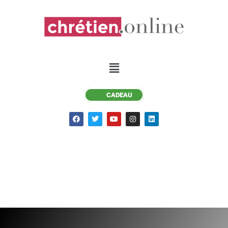
Aller
au
contenu
Menu
CADEAU
F
T
Y
I
L
a
w
o
n
i
c
i
u
s
n
e
t
t
t
k
b
t
u
a
e
o
e
b
g
d
o
r
e
r
i
k
a
n
m