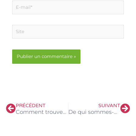
E-
mail*
Site
Précédent
Sui
PRÉCÉDENT
SUIVANT
Comment trouver le repos en Jésus-Christ ?
De qui sommes-nous enfants ?