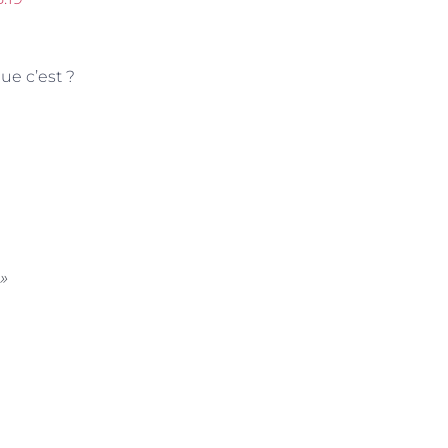
ue c’est ?
»