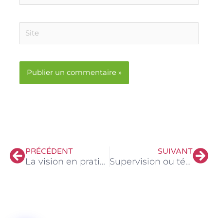
Site
Précédent
Sui
PRÉCÉDENT
SUIVANT
La vision en pratique
Supervision ou télévision