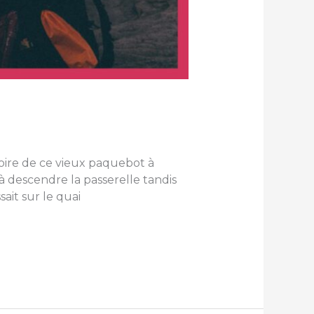
toire de ce vieux paquebot à
 descendre la passerelle tandis
sait sur le quai