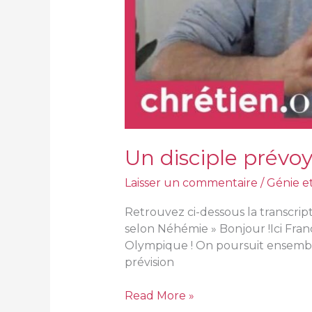
Un disciple prévo
Laisser un commentaire
/
Génie e
Retrouvez ci-dessous la transcript
selon Néhémie » Bonjour !Ici Fra
Olympique ! On poursuit ensemble
prévision
Read More »