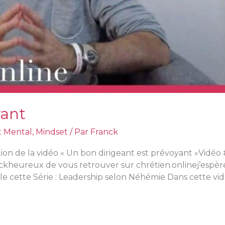
yant
t Mental
,
Mindset
/ Par
Franck
ion de la vidéo « Un bon dirigeant est prévoyant »Vidéo #
nckheureux de vous retrouver sur chrétien.onlinej’espè
 cette Série : Leadership selon Néhémie Dans cette vidé