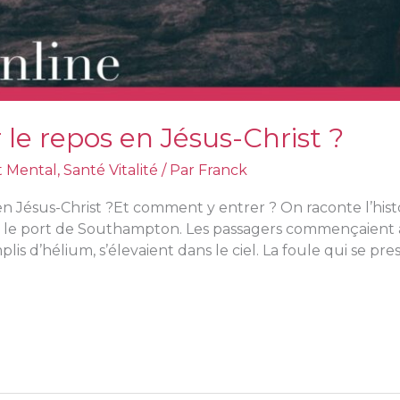
e repos en Jésus-Christ ?
t Mental
,
Santé Vitalité
/ Par
Franck
en Jésus-Christ ?Et comment y entrer ? On raconte l’his
s le port de Southampton. Les passagers commençaient à
is d’hélium, s’élevaient dans le ciel. La foule qui se pres