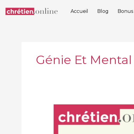
Aller
au
Accueil
Blog
Bonus
contenu
Génie Et Mental
Démasquer
le
Syndrome
de