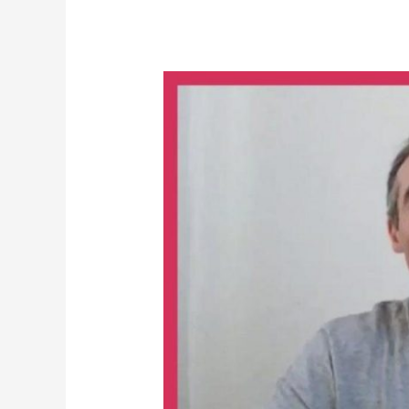
Un
disciple
prévoyant